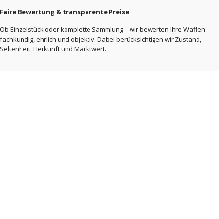
Faire Bewertung & transparente Preise
Ob Einzelstück oder komplette Sammlung – wir bewerten Ihre Waffen
fachkundig, ehrlich und objektiv. Dabei berücksichtigen wir Zustand,
Seltenheit, Herkunft und Marktwert.
Wir übernehmen für Sie:
Bewertung Ihrer Waffen und Sammlungen
Beratung zu rechtlichen Anforderungen
Kommunikation mit den zuständigen
Behörden
vollständige Abwicklung aller Formalitäten