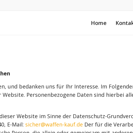
Home
Konta
chen
en, und bedanken uns für Ihr Interesse. Im Folgend
ebsite. Personenbezogene Daten sind hierbei alle D
 dieser Website im Sinne der Datenschutz-Grundveror
0, E-Mail:
sicher@waffen-kauf.de
Der für die Verar
tische Person, die allein oder gemeinsam mit andere