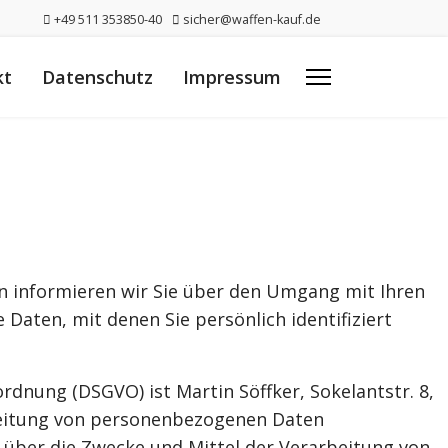
+49 511 353850-40
sicher@waffen-kauf.de
kt
Datenschutz
Impressum
en informieren wir Sie über den Umgang mit Ihren
aten, mit denen Sie persönlich identifiziert
dnung (DSGVO) ist Martin Söffker, Sokelantstr. 8,
beitung von personenbezogenen Daten
n über die Zwecke und Mittel der Verarbeitung von